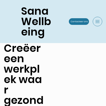
Sana
Wellb
Contacteer ons
eing
Creëer
een
werkpl
ek waa
r
gezond