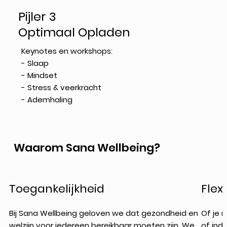
Pijler 3
Optimaal Opladen
Keynotes en workshops:
- Slaap
- Mindset
- Stress & veerkracht
- Ademhaling
Waarom Sana Wellbeing?
Toegankelijkheid
Flexi
Bij Sana Wellbeing geloven we dat gezondheid en
Of je 
welzijn voor iedereen bereikbaar moeten zijn. We
of ind