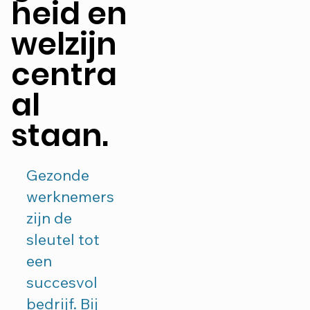
heid en
welzijn
centra
al
staan.
Gezonde
werknemers
zijn de
sleutel tot
een
succesvol
bedrijf. Bij