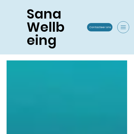
Sana
Wellb
Contacteer ons
eing